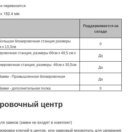
ли перевозится
 х 152.4 мм
Поддерживается на
складе
большая блокировочная станция размеры
0
м х 13,3см
ровочная станция, размеры 66см х 49,5 см х
Да
кировочная станция, размеры 46см х 30,5см
Да
Замки - Промышленная блокировочная
Да
амки - дополнительная полка
0
ировочный центр
ля замков (замки не входят в комплект)
окировки ключей в центре, или замковый множитель для запирания