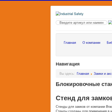
Поиск
по
сайту
Главная
О компании
Биб
Навигация
Вы здесь:
Главная
Замки и ак
Блокировочные ста
Стенд для замко
Стенды для замков от компании Bra
Стенды созданы для применения в н