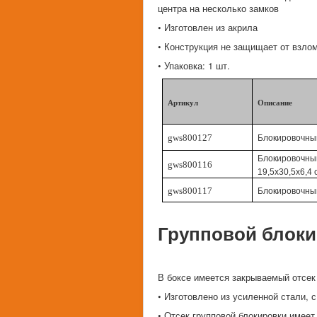
центра на несколько замков
• Изготовлен из акрила
• Конструкция не защищает от взло
• Упаковка: 1 шт.
Артикул
Описание
gws800127
Блокировочный 
Блокировочный
gws800116
19,5х30,5х6,4 
gws800117
Блокировочный
Групповой блоки
В боксе имеется закрываемый отсек 
• Изготовлено из усиленной стали,
• Отсек групповой блокировки имеет