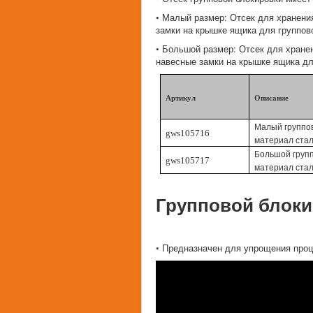
• Малый размер: Отсек для хранени
замки на крышке ящика для группов
• Большой размер: Отсек для хране
навесные замки на крышке ящика дл
Артикул
Описание
Малый группов
gws105716
материал ста
Большой групп
gws105717
материал ста
Групповой блок
• Предназначен для упрощения про