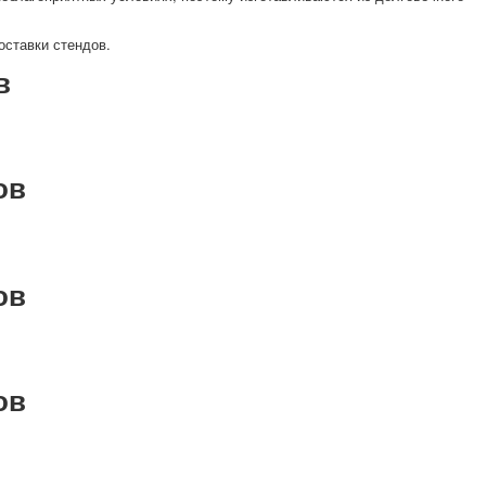
оставки стендов.
в
ов
ов
ов