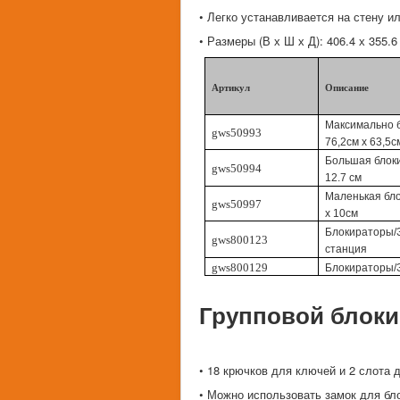
• Легко устанавливается на стену и
• Размеры (В х Ш х Д): 406.4 х 355.6
Артикул
Описание
Максимально 
gws50993
76,2см х 63,5с
Большая блоки
gws50994
12.7 см
Маленькая бло
gws50997
х 10см
Блокираторы/
gws800123
станция
gws800129
Блокираторы/З
Групповой блок
• 18 крючков для ключей и 2 слота д
• Можно использовать замок для бл