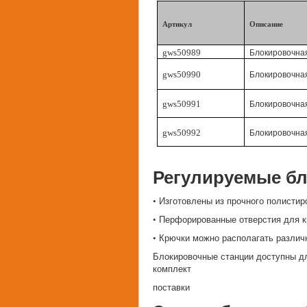
Артикул
Описание
gws50989
Блокировочная
gws50990
Блокировочная
gws50991
Блокировочная
gws50992
Блокировочная
Регулируемые б
• Изготовлены из прочного полисти
• Перфорированные отверстия для к
• Крючки можно располагать разли
Блокировочные станции доступны дл
комплект
поставки