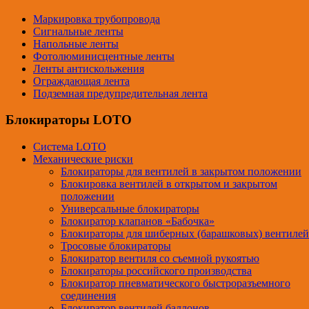
Маркировка трубопровода
Сигнальные ленты
Напольные ленты
Фотолюминисцентные ленты
Ленты антискольжения
Ограждающая лента
Подземная предупредительная лента
Блокираторы LOTO
Система LOTO
Механические риски
Блокираторы для вентилей в закрытом положении
Блокировка вентилей в открытом и закрытом
положении
Универсальные блокираторы
Блокиратор клапанов «Бабочка»
Блокираторы для шиберных (барашковых) вентилей
Тросовые блокираторы
Блокиратор вентиля со съемной рукоятью
Блокираторы российского производства
Блокиратор пневматического быстроразъемного
соединения
Блокиратор вентилей баллонов